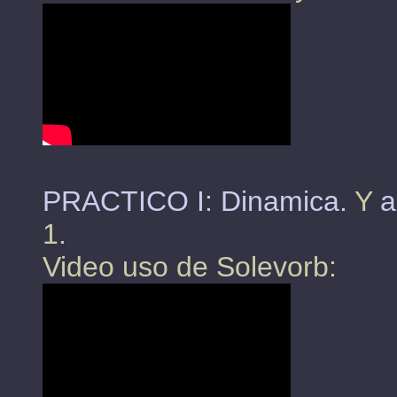
PRACTICO I: Dinamica.
Y
a
1.
Video uso de Solevorb: